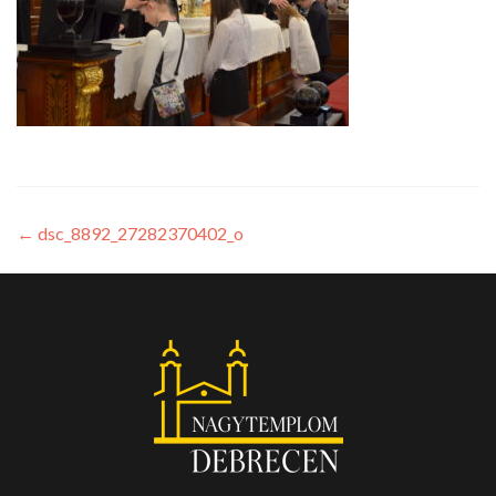
←
dsc_8892_27282370402_o