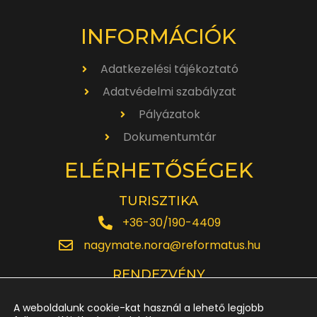
INFORMÁCIÓK
Adatkezelési tájékoztató
Adatvédelmi szabályzat
Pályázatok
Dokumentumtár
ELÉRHETŐSÉGEK
TURISZTIKA
+36-30/190-4409
nagymate.nora@reformatus.hu
RENDEZVÉNY
+36-30/642-6220
A weboldalunk cookie-kat használ a lehető legjobb