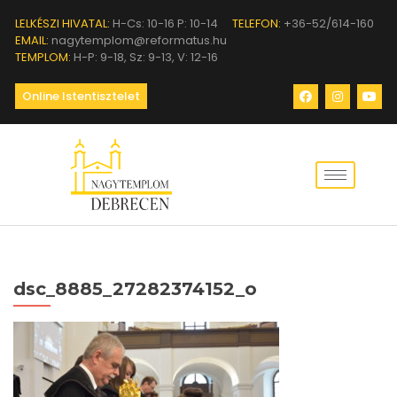
LELKÉSZI HIVATAL:
H-Cs: 10-16 P: 10-14
TELEFON:
+36-52/614-160
EMAIL:
nagytemplom@reformatus.hu
TEMPLOM:
H-P: 9-18, Sz: 9-13, V: 12-16
Online Istentisztelet
dsc_8885_27282374152_o