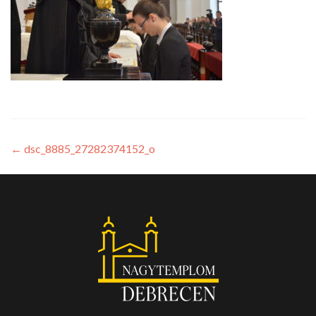
←
dsc_8885_27282374152_o