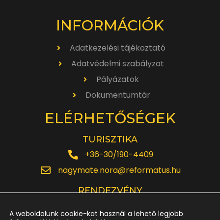
INFORMÁCIÓK
Adatkezelési tájékoztató
Adatvédelmi szabályzat
Pályázatok
Dokumentumtár
ELÉRHETŐSÉGEK
TURISZTIKA
+36-30/190-4409
nagymate.nora@reformatus.hu
RENDEZVÉNY
+36-30/642-6220
A weboldalunk cookie-kat használ a lehető legjobb