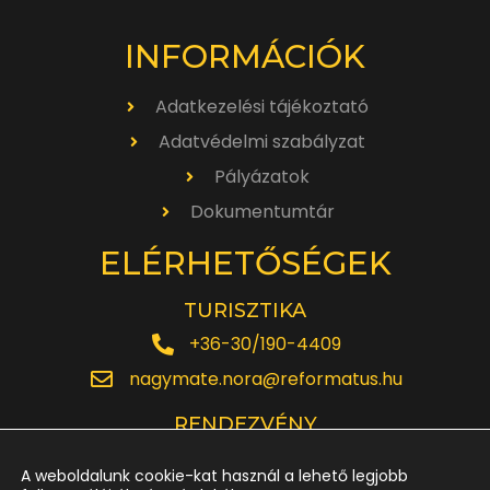
INFORMÁCIÓK
Adatkezelési tájékoztató
Adatvédelmi szabályzat
Pályázatok
Dokumentumtár
ELÉRHETŐSÉGEK
TURISZTIKA
+36-30/190-4409
nagymate.nora@reformatus.hu
RENDEZVÉNY
+36-30/642-6220
A weboldalunk cookie-kat használ a lehető legjobb