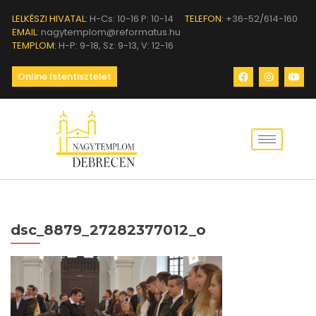
LELKÉSZI HIVATAL:
H-Cs: 10-16 P: 10-14
TELEFON:
+36-52/614-160
EMAIL:
nagytemplom@reformatus.hu
TEMPLOM:
H-P: 9-18, Sz: 9-13, V: 12-16
Online Istentisztelet
dsc_8879_27282377012_o