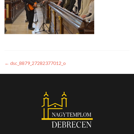
←
dsc_8879_27282377012_o