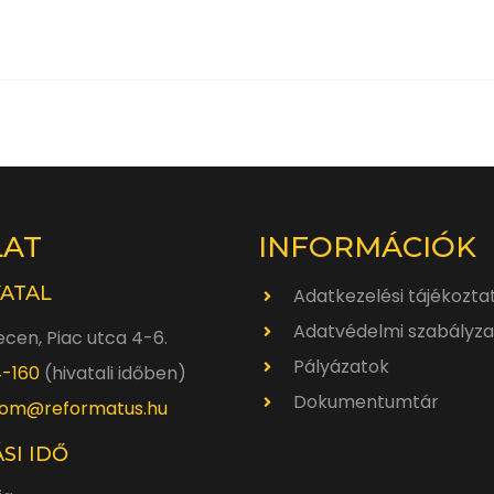
LAT
INFORMÁCIÓK
VATAL
Adatkezelési tájékozta
Adatvédelmi szabályza
cen, Piac utca 4-6.
Pályázatok
4-160
(hivatali időben)
Dokumentumtár
om@reformatus.hu
SI IDŐ