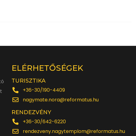
ELÉRHETŐSÉGEK
TURISZTIKA
tó
+36-30/190-4409
t
nagymate.nora@reformatus.hu
RENDEZVÉNY
+36-30/642-6220
rendezveny.nagytemplom@reformatus.hu