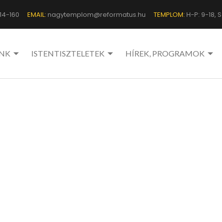
14-160
EMAIL:
nagytemplom@reformatus.hu
TEMPLOM:
H-P: 9-18, Sz
NK
ISTENTISZTELETEK
HÍREK, PROGRAMOK