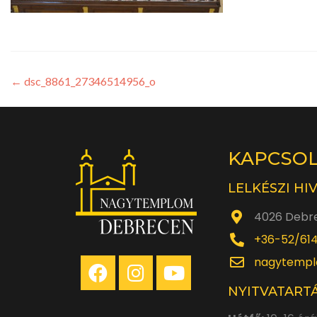
←
dsc_8861_27346514956_o
KAPCSO
LELKÉSZI HI
4026 Debre
+36-52/61
nagytempl
NYITVATARTÁ