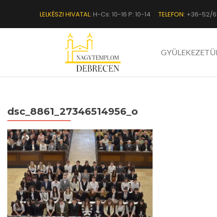
LELKÉSZI HIVATAL:
H-Cs: 10-16 P: 10-14
TELEFON:
+36-52/6
GYÜLEKEZETÜ
dsc_8861_27346514956_o