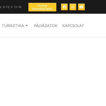
Online
: 9-13, V: 12-16
Istentisztelet
TURISZTIKA
PÁLYÁZATOK
KAPCSOLAT