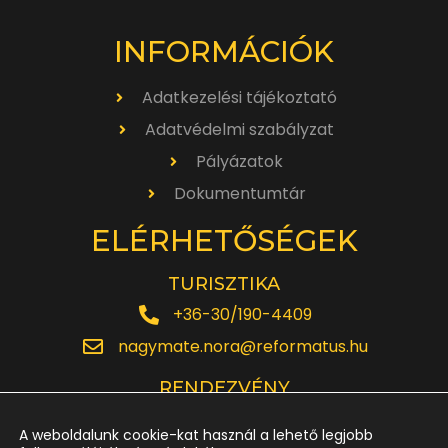
INFORMÁCIÓK
Adatkezelési tájékoztató
Adatvédelmi szabályzat
Pályázatok
Dokumentumtár
ELÉRHETŐSÉGEK
TURISZTIKA
+36-30/190-4409
nagymate.nora@reformatus.hu
RENDEZVÉNY
+36-30/642-6220
A weboldalunk cookie-kat használ a lehető legjobb