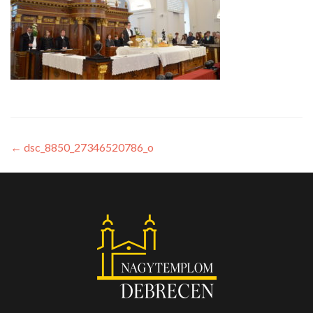
←
dsc_8850_27346520786_o