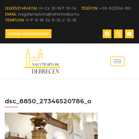
LELKÉSZI HIVATAL:
H-Cs: 10-16 P: 10-14
TELEFON:
+36-52/614-160
EMAIL:
nagytemplom@reformatus.hu
TEMPLOM:
H-P: 9-18, Sz: 9-13, V: 12-16
Online Istentisztelet
dsc_8850_27346520786_o