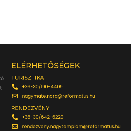
ELÉRHETŐSÉGEK
TURISZTIKA
tó
+36-30/190-4409
t
nagymate.nora@reformatus.hu
RENDEZVÉNY
+36-30/642-6220
rendezveny.nagytemplom@reformatus.hu