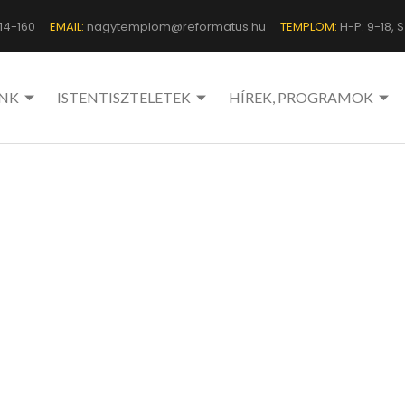
14-160
EMAIL:
nagytemplom@reformatus.hu
TEMPLOM:
H-P: 9-18, Sz
NK
ISTENTISZTELETEK
HÍREK, PROGRAMOK