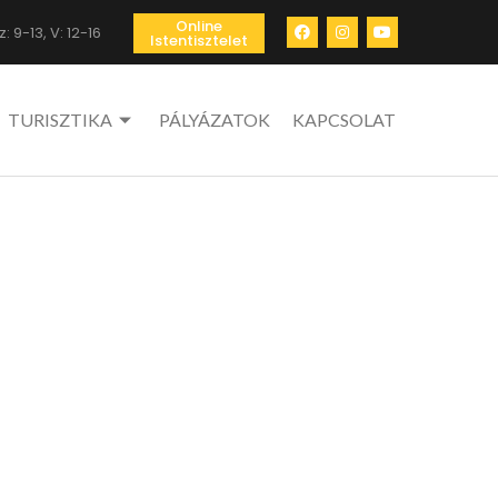
Online
: 9-13, V: 12-16
Istentisztelet
TURISZTIKA
PÁLYÁZATOK
KAPCSOLAT