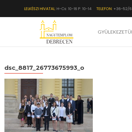
LELKÉSZI HIVATAL:
H-Cs: 10-16 P: 10-14
TELEFON:
+36-52/6
GYÜLEKEZETÜ
dsc_8817_26773675993_o