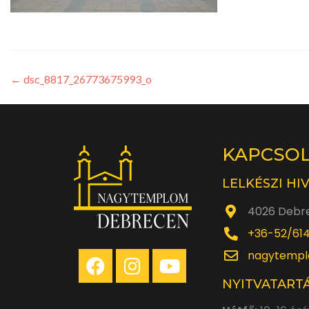
←
dsc_8817_26773675993_o
KAPCSO
LELKÉSZI HI
4026 Debre
+36-52/61
nagytempl
NYITVATARTÁ