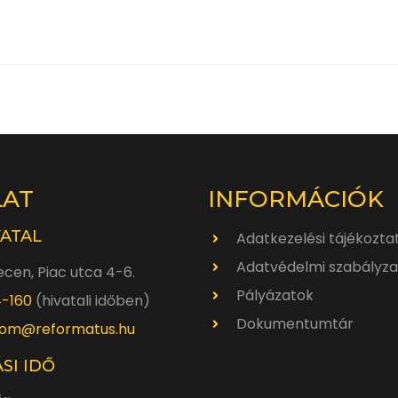
LAT
INFORMÁCIÓK
VATAL
Adatkezelési tájékozta
Adatvédelmi szabályza
cen, Piac utca 4-6.
Pályázatok
4-160
(hivatali időben)
Dokumentumtár
om@reformatus.hu
SI IDŐ