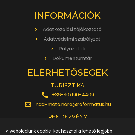
INFORMÁCIÓK
Adatkezelési tájékoztató
Adatvédelmi szabályzat
Pályázatok
Dokumentumtár
ELÉRHETŐSÉGEK
TURISZTIKA
+36-30/190-4409
nagymate.nora@reformatus.hu
RENDEZVÉNY
+36-30/642-6220
A weboldalunk cookie-kat használ a lehető legjobb