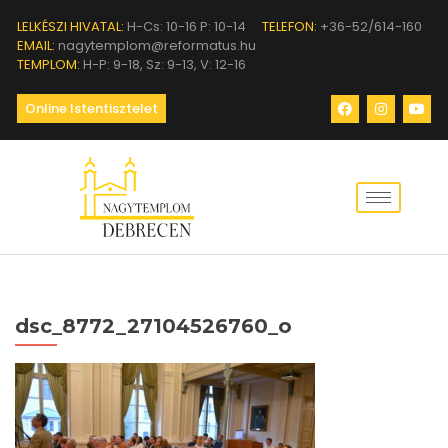
LELKÉSZI HIVATAL:
H-Cs: 10-16 P: 10-14
TELEFON:
+36-52/614-160
EMAIL:
nagytemplom@reformatus.hu
TEMPLOM:
H-P: 9-18, Sz: 9-13, V: 12-16
Online Istentisztelet
dsc_8772_27104526760_o