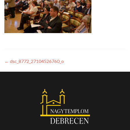
←
dsc_8772_27104526760_o