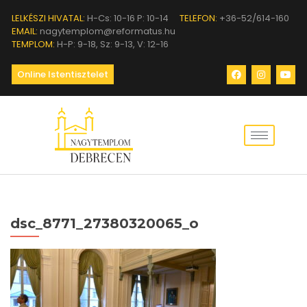
LELKÉSZI HIVATAL:
H-Cs: 10-16 P: 10-14
TELEFON:
+36-52/614-160
EMAIL:
nagytemplom@reformatus.hu
TEMPLOM:
H-P: 9-18, Sz: 9-13, V: 12-16
Online Istentisztelet
dsc_8771_27380320065_o