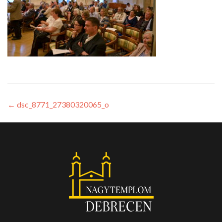
←
dsc_8771_27380320065_o