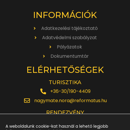
INFORMÁCIÓK
Adatkezelési tájékoztató
Adatvédelmi szabályzat
Pályázatok
Dokumentumtár
ELÉRHETŐSÉGEK
TURISZTIKA
+36-30/190-4409
nagymate.nora@reformatus.hu
RENDEZVÉNY
+36-30/642-6220
A weboldalunk cookie-kat használ a lehető legjobb