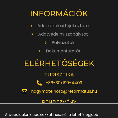
INFORMÁCIÓK
Adatkezelési tájékoztató
Adatvédelmi szabályzat
Pályázatok
Dokumentumtár
ELÉRHETŐSÉGEK
TURISZTIKA
+36-30/190-4409
nagymate.nora@reformatus.hu
RENDEZVÉNY
+36-30/642-6220
A weboldalunk cookie-kat használ a lehető legjobb