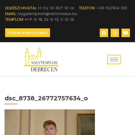
LELKÉSZI HIVATAL:
H-Cs: 10-16 P: 10-14
TELEFON:
+36-52/614-160
EMAIL:
nagytemplom@reformatus.hu
TEMPLOM:
H-P: 9-18, Sz: 9-13, V: 12-16
Online Istentisztelet
dsc_8738_26772757634_o