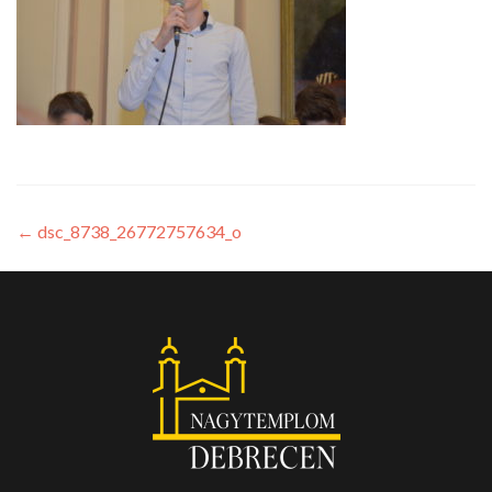
←
dsc_8738_26772757634_o