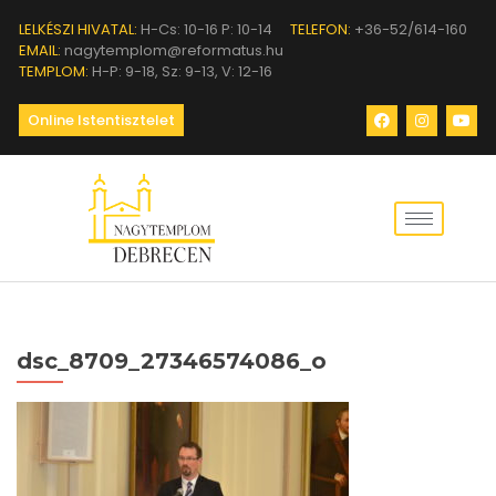
LELKÉSZI HIVATAL:
H-Cs: 10-16 P: 10-14
TELEFON:
+36-52/614-160
EMAIL:
nagytemplom@reformatus.hu
TEMPLOM:
H-P: 9-18, Sz: 9-13, V: 12-16
Online Istentisztelet
dsc_8709_27346574086_o