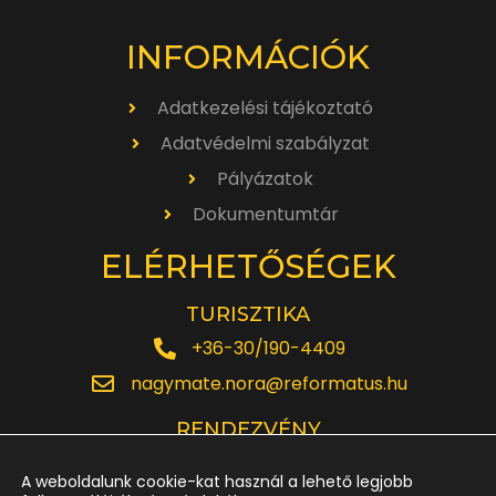
INFORMÁCIÓK
Adatkezelési tájékoztató
Adatvédelmi szabályzat
Pályázatok
Dokumentumtár
ELÉRHETŐSÉGEK
TURISZTIKA
+36-30/190-4409
nagymate.nora@reformatus.hu
RENDEZVÉNY
+36-30/642-6220
A weboldalunk cookie-kat használ a lehető legjobb