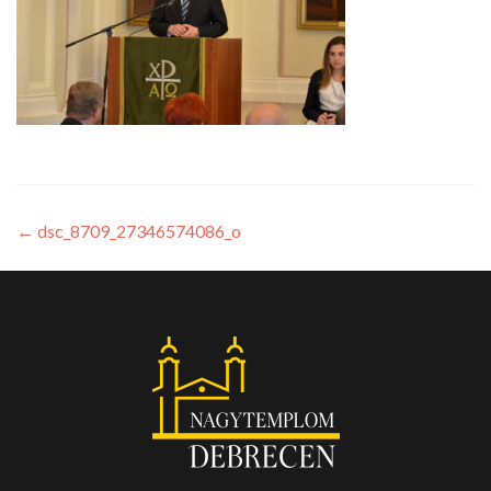
←
dsc_8709_27346574086_o