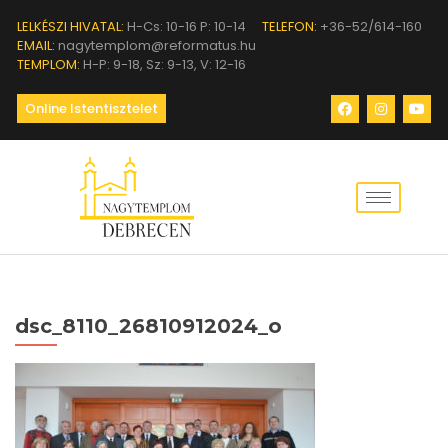
LELKÉSZI HIVATAL:
H-Cs: 10-16 P: 10-14
TELEFON:
+36-52/614-160
EMAIL:
nagytemplom@reformatus.hu
TEMPLOM:
H-P: 9-18, Sz: 9-13, V: 12-16
Online Istentisztelet
dsc_8110_26810912024_o