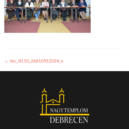
←
dsc_8110_26810912024_o