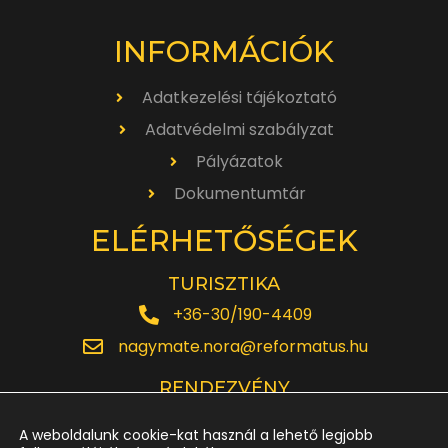
INFORMÁCIÓK
Adatkezelési tájékoztató
Adatvédelmi szabályzat
Pályázatok
Dokumentumtár
ELÉRHETŐSÉGEK
TURISZTIKA
+36-30/190-4409
nagymate.nora@reformatus.hu
RENDEZVÉNY
+36-30/642-6220
A weboldalunk cookie-kat használ a lehető legjobb