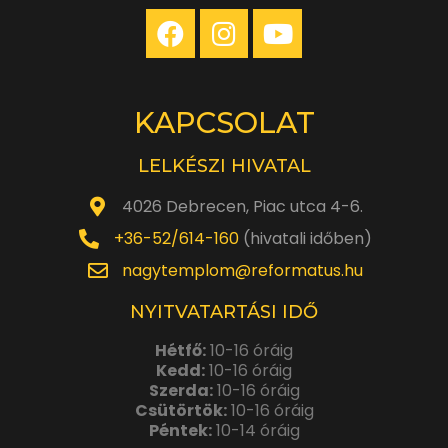
KAPCSOLAT
LELKÉSZI HIVATAL
4026 Debrecen, Piac utca 4-6.
+36-52/614-160
(hivatali időben)
nagytemplom@reformatus.hu
NYITVATARTÁSI IDŐ
Hétfő:
10-16 óráig
Kedd:
10-16 óráig
Szerda:
10-16 óráig
Csütörtök:
10-16 óráig
Péntek:
10-14 óráig