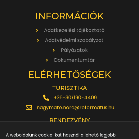
INFORMÁCIÓK
Adatkezelési tájékoztató
Adatvédelmi szabályzat
Pályázatok
Dokumentumtár
ELÉRHETŐSÉGEK
TURISZTIKA
+36-30/190-4409
nagymate.nora@reformatus.hu
RENDEZVÉNY
+36-30/642-6220
A weboldalunk cookie-kat használ a lehető legjobb