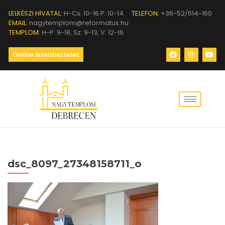
LELKÉSZI HIVATAL:
H-Cs: 10-16 P: 10-14
TELEFON:
+36-52/614-160
EMAIL:
nagytemplom@reformatus.hu
TEMPLOM:
H-P: 9-18, Sz: 9-13, V: 12-16
Online Istentisztelet
dsc_8097_27348158711_o