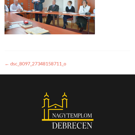
←
dsc_8097_27348158711_o