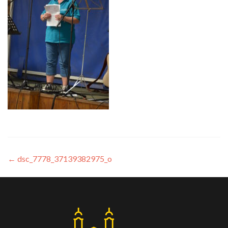
←
dsc_7778_37139382975_o