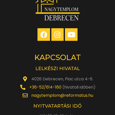
KAPCSOLAT
LELKÉSZI HIVATAL
4026 Debrecen, Piac utca 4-6.
+36-52/614-160
(hivatali időben)
nagytemplom@reformatus.hu
NYITVATARTÁSI IDŐ