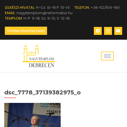
LELKÉSZI HIVATAL:
H-Cs: 10-16 P: 10-14
TELEFON:
+36-52/614-160
EMAIL:
nagytemplom@reformatus.hu
TEMPLOM:
H-P: 9-18, Sz: 9-13, V: 12-16
Online Istentisztelet
dsc_7778_37139382975_o