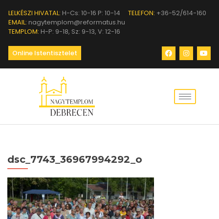
LELKÉSZI HIVATAL:
H-Cs: 10-16 P: 10-14
TELEFON:
+36-52/614-160
EMAIL:
nagytemplom@reformatus.hu
TEMPLOM:
H-P: 9-18, Sz: 9-13, V: 12-16
Online Istentisztelet
dsc_7743_36967994292_o