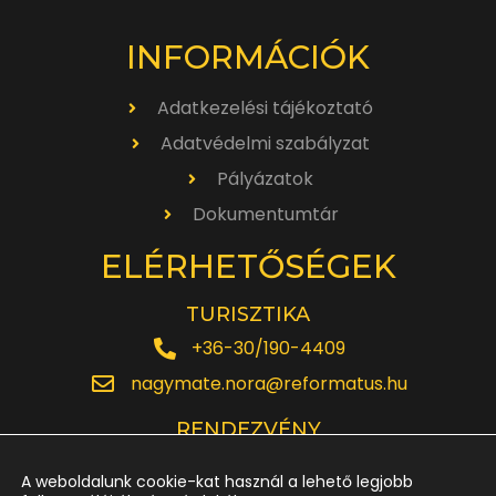
INFORMÁCIÓK
Adatkezelési tájékoztató
Adatvédelmi szabályzat
Pályázatok
Dokumentumtár
ELÉRHETŐSÉGEK
TURISZTIKA
+36-30/190-4409
nagymate.nora@reformatus.hu
RENDEZVÉNY
+36-30/642-6220
A weboldalunk cookie-kat használ a lehető legjobb