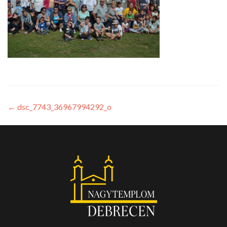
←
dsc_7743_36967994292_o