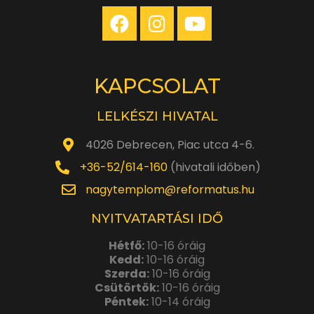
KAPCSOLAT
LELKÉSZI HIVATAL
4026 Debrecen, Piac utca 4-6.
+36-52/614-160
(hivatali időben)
nagytemplom@reformatus.hu
NYITVATARTÁSI IDŐ
Hétfő:
10-16 óráig
Kedd:
10-16 óráig
Szerda:
10-16 óráig
Csütörtök:
10-16 óráig
Péntek:
10-14 óráig