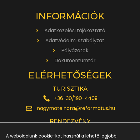
INFORMÁCIÓK
Adatkezelési tájékoztató
Adatvédelmi szabályzat
Pályázatok
Dokumentumtár
ELÉRHETŐSÉGEK
TURISZTIKA
+36-30/190-4409
nagymate.nora@reformatus.hu
RENDEZVÉNY
+36-30/642-6220
A weboldalunk cookie-kat használ a lehető legjobb