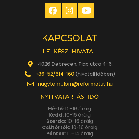
KAPCSOLAT
LELKÉSZI HIVATAL
4026 Debrecen, Piac utca 4-6.
+36-52/614-160
(hivatali időben)
nagytemplom@reformatus.hu
NYITVATARTÁSI IDŐ
Hétfő:
10-16 óráig
Kedd:
10-16 óráig
Szerda:
10-16 óráig
Csütörtök:
10-16 óráig
Péntek:
10-14 óráig