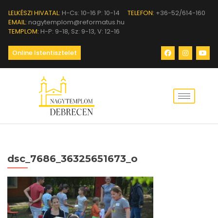
LELKÉSZI HIVATAL:
H-Cs: 10-16 P: 10-14
TELEFON:
+36-52/614-160
EMAIL:
nagytemplom@reformatus.hu
TEMPLOM:
H-P: 9-18, Sz: 9-13, V: 12-16
Online Istentisztelet
dsc_7686_36325651673_o