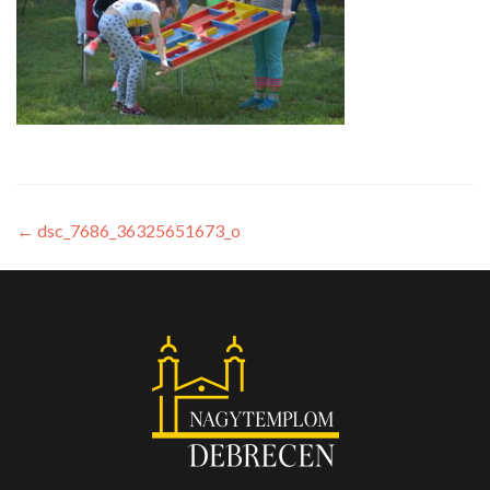
←
dsc_7686_36325651673_o