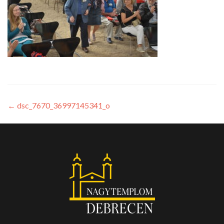
←
dsc_7670_36997145341_o