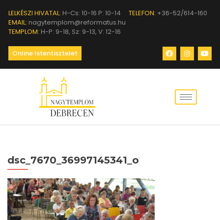
LELKÉSZI HIVATAL:
H-Cs: 10-16 P: 10-14
TELEFON:
+36-52/614-160
EMAIL:
nagytemplom@reformatus.hu
TEMPLOM:
H-P: 9-18, Sz: 9-13, V: 12-16
Online Istentisztelet
dsc_7670_36997145341_o