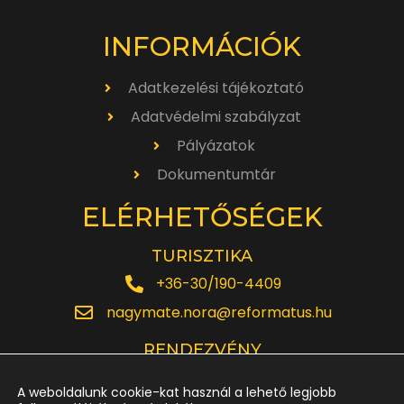
INFORMÁCIÓK
Adatkezelési tájékoztató
Adatvédelmi szabályzat
Pályázatok
Dokumentumtár
ELÉRHETŐSÉGEK
TURISZTIKA
+36-30/190-4409
nagymate.nora@reformatus.hu
RENDEZVÉNY
+36-30/642-6220
A weboldalunk cookie-kat használ a lehető legjobb