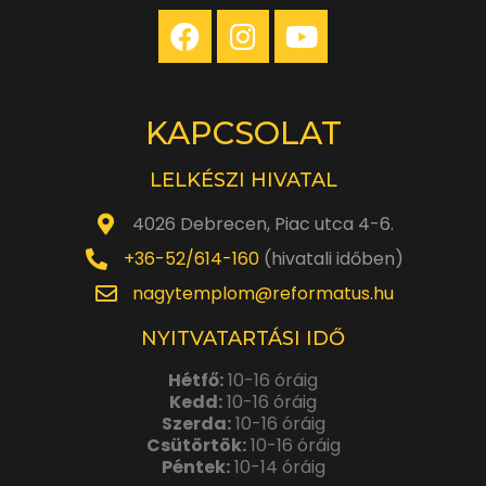
KAPCSOLAT
LELKÉSZI HIVATAL
4026 Debrecen, Piac utca 4-6.
+36-52/614-160
(hivatali időben)
nagytemplom@reformatus.hu
NYITVATARTÁSI IDŐ
Hétfő:
10-16 óráig
Kedd:
10-16 óráig
Szerda:
10-16 óráig
Csütörtök:
10-16 óráig
Péntek:
10-14 óráig