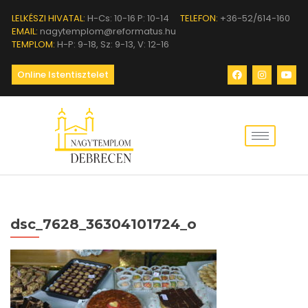
LELKÉSZI HIVATAL:
H-Cs: 10-16 P: 10-14
TELEFON:
+36-52/614-160
EMAIL:
nagytemplom@reformatus.hu
TEMPLOM:
H-P: 9-18, Sz: 9-13, V: 12-16
Online Istentisztelet
dsc_7628_36304101724_o