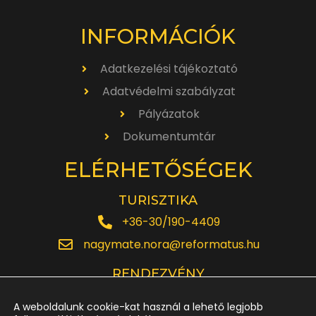
INFORMÁCIÓK
Adatkezelési tájékoztató
Adatvédelmi szabályzat
Pályázatok
Dokumentumtár
ELÉRHETŐSÉGEK
TURISZTIKA
+36-30/190-4409
nagymate.nora@reformatus.hu
RENDEZVÉNY
+36-30/642-6220
A weboldalunk cookie-kat használ a lehető legjobb