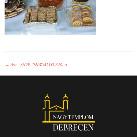
←
dsc_7628_36304101724_o