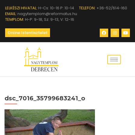
LELKÉSZI HIVATAL:
H-Cs: 10-16 P: 10-14
TELEFON:
+36-52/614-160
EMAIL:
nagytemplom@reformatus.hu
TEMPLOM:
H-P: 9-18, Sz: 9-13, V: 12-16
Online Istentisztelet
dsc_7016_35799683241_o