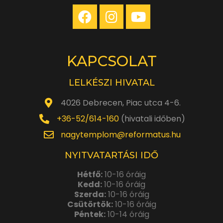
KAPCSOLAT
LELKÉSZI HIVATAL
4026 Debrecen, Piac utca 4-6.
+36-52/614-160
(hivatali időben)
nagytemplom@reformatus.hu
NYITVATARTÁSI IDŐ
Hétfő:
10-16 óráig
Kedd:
10-16 óráig
Szerda:
10-16 óráig
Csütörtök:
10-16 óráig
Péntek:
10-14 óráig