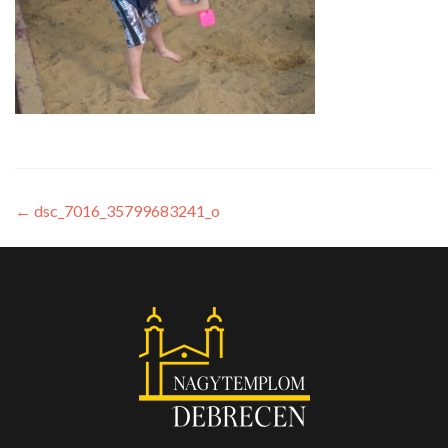
←
dsc_7016_35799683241_o