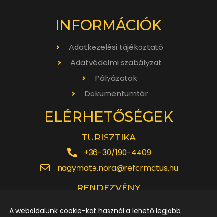
INFORMÁCIÓK
Adatkezelési tájékoztató
Adatvédelmi szabályzat
Pályázatok
Dokumentumtár
ELÉRHETŐSÉGEK
TURISZTIKA
+36-30/190-4409
nagymate.nora@reformatus.hu
RENDEZVÉNY
+36-30/642-6220
A weboldalunk cookie-kat használ a lehető legjobb