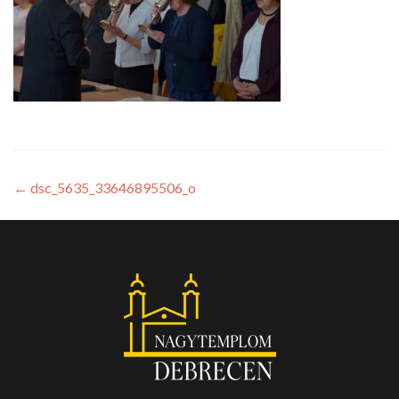
←
dsc_5635_33646895506_o