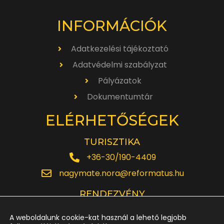
INFORMÁCIÓK
Adatkezelési tájékoztató
Adatvédelmi szabályzat
Pályázatok
Dokumentumtár
ELÉRHETŐSÉGEK
TURISZTIKA
+36-30/190-4409
nagymate.nora@reformatus.hu
RENDEZVÉNY
+36-30/642-6220
A weboldalunk cookie-kat használ a lehető legjobb