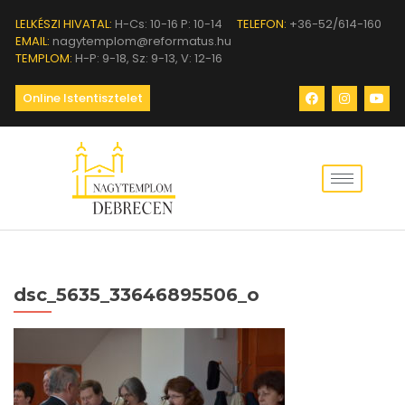
LELKÉSZI HIVATAL:
H-Cs: 10-16 P: 10-14
TELEFON:
+36-52/614-160
EMAIL:
nagytemplom@reformatus.hu
TEMPLOM:
H-P: 9-18, Sz: 9-13, V: 12-16
Online Istentisztelet
dsc_5635_33646895506_o