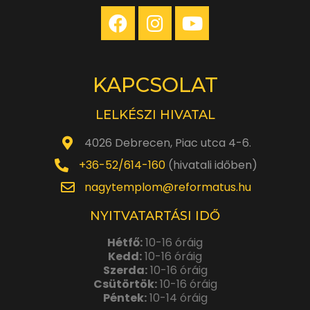
KAPCSOLAT
LELKÉSZI HIVATAL
4026 Debrecen, Piac utca 4-6.
+36-52/614-160
(hivatali időben)
nagytemplom@reformatus.hu
NYITVATARTÁSI IDŐ
Hétfő:
10-16 óráig
Kedd:
10-16 óráig
Szerda:
10-16 óráig
Csütörtök:
10-16 óráig
Péntek:
10-14 óráig