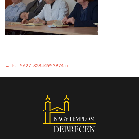
←
dsc_5627_32844953974_o