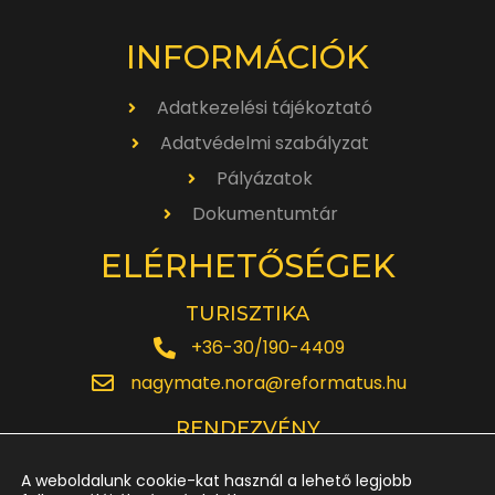
INFORMÁCIÓK
Adatkezelési tájékoztató
Adatvédelmi szabályzat
Pályázatok
Dokumentumtár
ELÉRHETŐSÉGEK
TURISZTIKA
+36-30/190-4409
nagymate.nora@reformatus.hu
RENDEZVÉNY
+36-30/642-6220
A weboldalunk cookie-kat használ a lehető legjobb