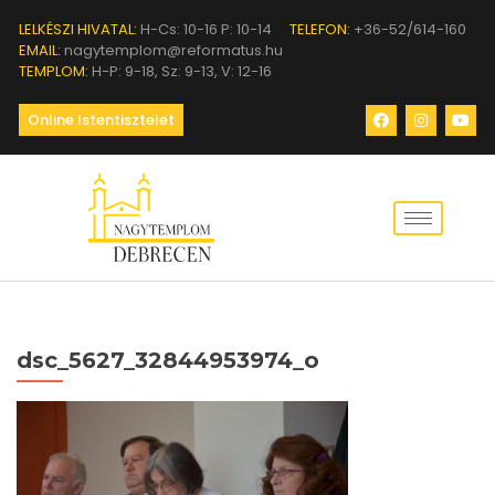
LELKÉSZI HIVATAL:
H-Cs: 10-16 P: 10-14
TELEFON:
+36-52/614-160
EMAIL:
nagytemplom@reformatus.hu
TEMPLOM:
H-P: 9-18, Sz: 9-13, V: 12-16
Online Istentisztelet
dsc_5627_32844953974_o