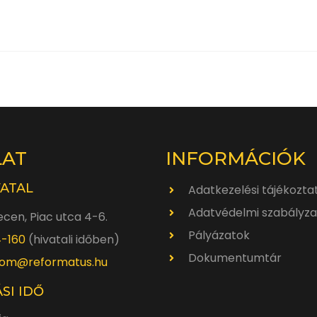
LAT
INFORMÁCIÓK
VATAL
Adatkezelési tájékozta
Adatvédelmi szabályza
cen, Piac utca 4-6.
Pályázatok
4-160
(hivatali időben)
Dokumentumtár
om@reformatus.hu
SI IDŐ