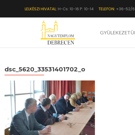
LELKÉSZI HIVATAL:
H-Cs: 10-16 P: 10-14
TELEFON:
+36-52/6
GYÜLEKEZETÜ
dsc_5620_33531401702_o