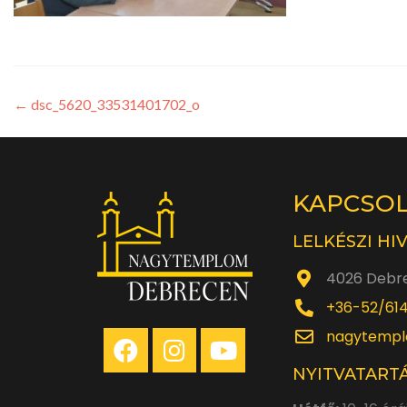
←
dsc_5620_33531401702_o
KAPCSO
LELKÉSZI HI
4026 Debre
+36-52/61
nagytempl
NYITVATARTÁ