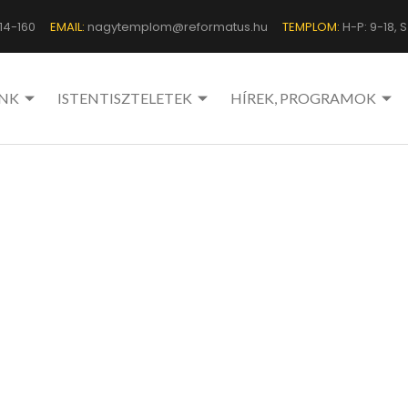
14-160
EMAIL:
nagytemplom@reformatus.hu
TEMPLOM:
H-P: 9-18, Sz
NK
ISTENTISZTELETEK
HÍREK, PROGRAMOK