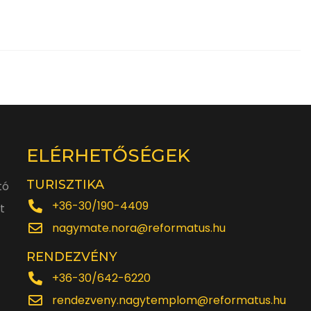
ELÉRHETŐSÉGEK
TURISZTIKA
tó
+36-30/190-4409
t
nagymate.nora@reformatus.hu
RENDEZVÉNY
+36-30/642-6220
rendezveny.nagytemplom@reformatus.hu