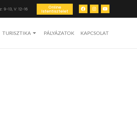
Online
: 9-13, V: 12-16
Istentisztelet
TURISZTIKA
PÁLYÁZATOK
KAPCSOLAT