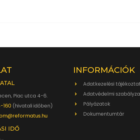
LAT
INFORMÁCIÓK
VATAL
Adatkezelési tájékozta
Adatvédelmi szabályza
cen, Piac utca 4-6.
Pályázatok
4-160
(hivatali időben)
Dokumentumtár
om@reformatus.hu
SI IDŐ