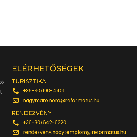
ELÉRHETŐSÉGEK
TURISZTIKA
tó
+36-30/190-4409
t
nagymate.nora@reformatus.hu
RENDEZVÉNY
+36-30/642-6220
rendezveny.nagytemplom@reformatus.hu