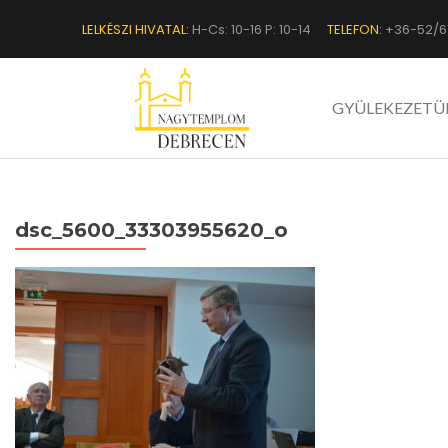
LELKÉSZI HIVATAL:
H-Cs: 10-16 P: 10-14
TELEFON:
+36-52/6
GYÜLEKEZETÜ
dsc_5600_33303955620_o