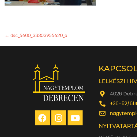
←
dsc_5600_33303955620_o
KAPCSO
LELKÉSZI HI
4026 Debre
+36-52/61
nagytempl
NYITVATARTÁ