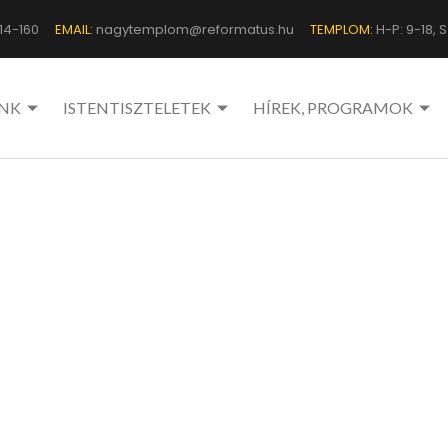
14-160
EMAIL:
nagytemplom@reformatus.hu
TEMPLOM:
H-P: 9-18, Sz
NK
ISTENTISZTELETEK
HÍREK, PROGRAMOK