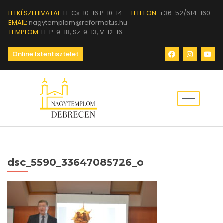
LELKÉSZI HIVATAL:
H-Cs: 10-16 P: 10-14
TELEFON:
+36-52/614-160
EMAIL:
nagytemplom@reformatus.hu
TEMPLOM:
H-P: 9-18, Sz: 9-13, V: 12-16
Online Istentisztelet
dsc_5590_33647085726_o