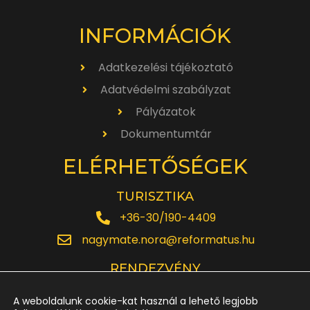
INFORMÁCIÓK
Adatkezelési tájékoztató
Adatvédelmi szabályzat
Pályázatok
Dokumentumtár
ELÉRHETŐSÉGEK
TURISZTIKA
+36-30/190-4409
nagymate.nora@reformatus.hu
RENDEZVÉNY
+36-30/642-6220
A weboldalunk cookie-kat használ a lehető legjobb