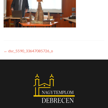
←
dsc_5590_33647085726_o