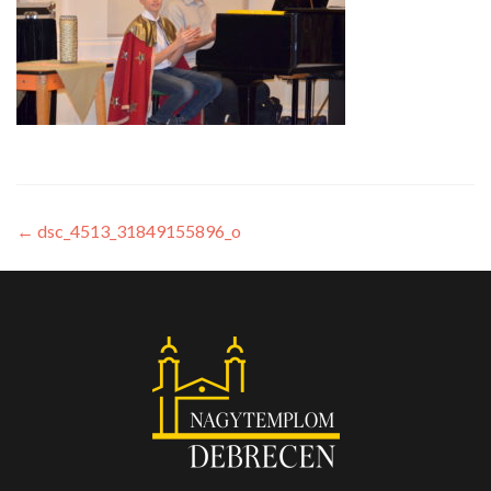
←
dsc_4513_31849155896_o