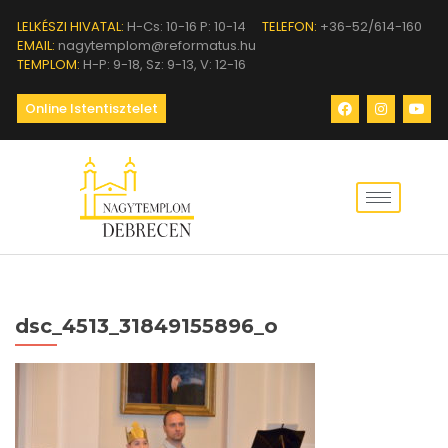
LELKÉSZI HIVATAL:
H-Cs: 10-16 P: 10-14
TELEFON:
+36-52/614-160
EMAIL:
nagytemplom@reformatus.hu
TEMPLOM:
H-P: 9-18, Sz: 9-13, V: 12-16
Online Istentisztelet
dsc_4513_31849155896_o