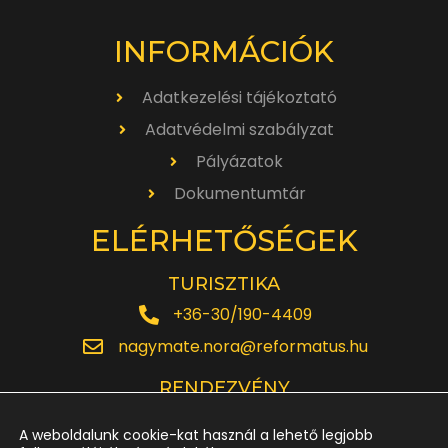
INFORMÁCIÓK
Adatkezelési tájékoztató
Adatvédelmi szabályzat
Pályázatok
Dokumentumtár
ELÉRHETŐSÉGEK
TURISZTIKA
+36-30/190-4409
nagymate.nora@reformatus.hu
RENDEZVÉNY
+36-30/642-6220
A weboldalunk cookie-kat használ a lehető legjobb