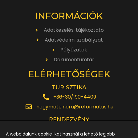
INFORMÁCIÓK
Adatkezelési tájékoztató
Adatvédelmi szabályzat
Pályázatok
Dokumentumtár
ELÉRHETŐSÉGEK
TURISZTIKA
+36-30/190-4409
nagymate.nora@reformatus.hu
RENDEZVÉNY
+36-30/642-6220
A weboldalunk cookie-kat használ a lehető legjobb