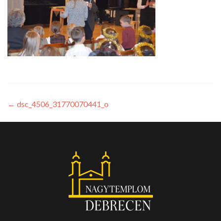
←
dsc_4506_31770070441_o