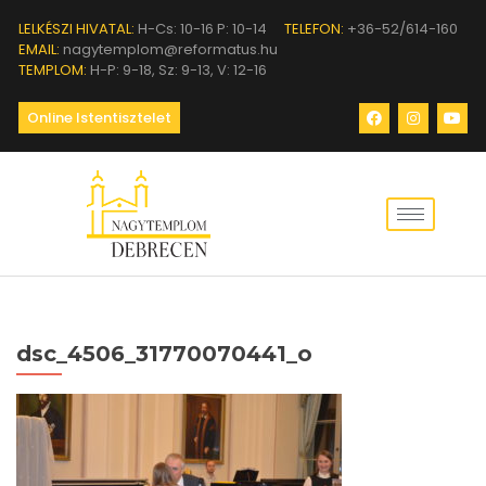
LELKÉSZI HIVATAL:
H-Cs: 10-16 P: 10-14
TELEFON:
+36-52/614-160
EMAIL:
nagytemplom@reformatus.hu
TEMPLOM:
H-P: 9-18, Sz: 9-13, V: 12-16
Online Istentisztelet
dsc_4506_31770070441_o