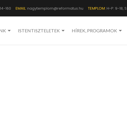
14-160
EMAIL:
nagytemplom@reformatus.hu
TEMPLOM:
H-P: 9-18, Sz
NK
ISTENTISZTELETEK
HÍREK, PROGRAMOK