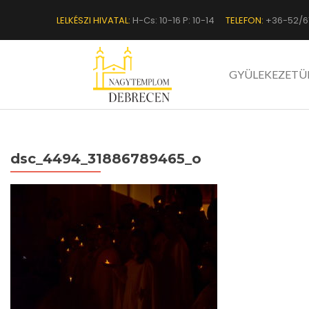
LELKÉSZI HIVATAL:
H-Cs: 10-16 P: 10-14
TELEFON:
+36-52/6
GYÜLEKEZETÜ
dsc_4494_31886789465_o