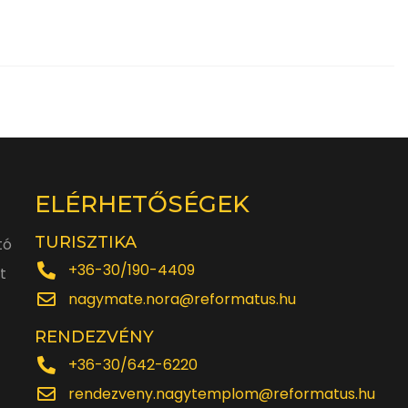
ELÉRHETŐSÉGEK
TURISZTIKA
tó
+36-30/190-4409
t
nagymate.nora@reformatus.hu
RENDEZVÉNY
+36-30/642-6220
rendezveny.nagytemplom@reformatus.hu