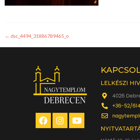
←
dsc_4494_31886789465_o
KAPCSO
LELKÉSZI HI
4026 Debre
+36-52/61
nagytempl
NYITVATARTÁ