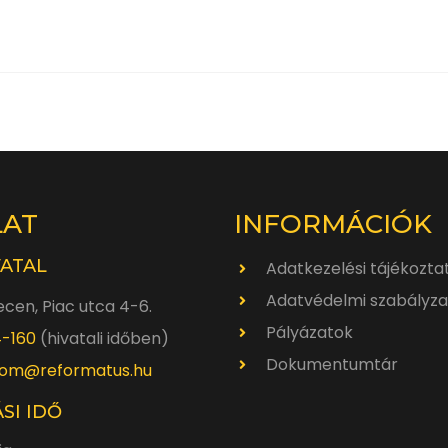
LAT
INFORMÁCIÓK
VATAL
Adatkezelési tájékozta
Adatvédelmi szabályza
cen, Piac utca 4-6.
Pályázatok
4-160
(hivatali időben)
Dokumentumtár
om@reformatus.hu
SI IDŐ