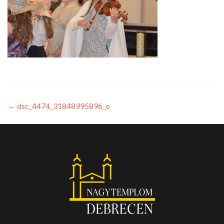
←
dsc_4474_31848995896_o