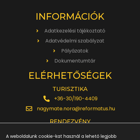
INFORMÁCIÓK
Adatkezelési tájékoztató
Adatvédelmi szabályzat
Pályázatok
Dokumentumtár
ELÉRHETŐSÉGEK
TURISZTIKA
+36-30/190-4409
nagymate.nora@reformatus.hu
RENDEZVÉNY
+36-30/642-6220
A weboldalunk cookie-kat használ a lehető legjobb