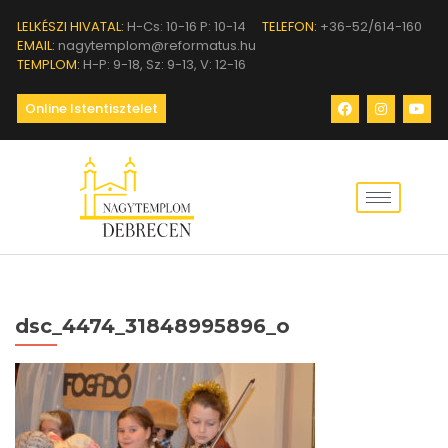
LELKÉSZI HIVATAL:
H-Cs: 10-16 P: 10-14
TELEFON:
+36-52/614-160
EMAIL:
nagytemplom@reformatus.hu
TEMPLOM:
H-P: 9-18, Sz: 9-13, V: 12-16
Online Istentisztelet
dsc_4474_31848995896_o