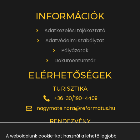
INFORMÁCIÓK
Adatkezelési tájékoztató
Adatvédelmi szabályzat
Pályázatok
Dokumentumtár
ELÉRHETŐSÉGEK
TURISZTIKA
+36-30/190-4409
nagymate.nora@reformatus.hu
RENDEZVÉNY
+36-30/642-6220
A weboldalunk cookie-kat használ a lehető legjobb