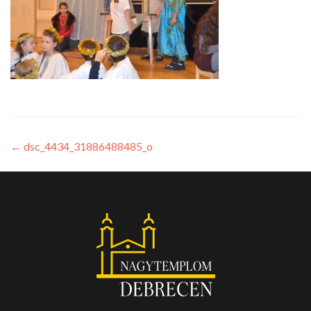
←
dsc_4434_31886488485_o