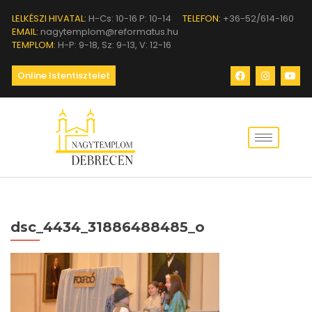
LELKÉSZI HIVATAL:
H-Cs: 10-16 P: 10-14
TELEFON:
+36-52/614-160
EMAIL:
nagytemplom@reformatus.hu
TEMPLOM:
H-P: 9-18, Sz: 9-13, V: 12-16
Online Istentisztelet
dsc_4434_31886488485_o