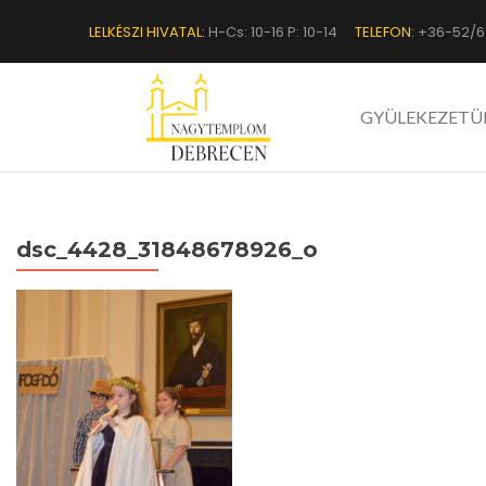
LELKÉSZI HIVATAL:
H-Cs: 10-16 P: 10-14
TELEFON:
+36-52/6
GYÜLEKEZETÜ
dsc_4428_31848678926_o