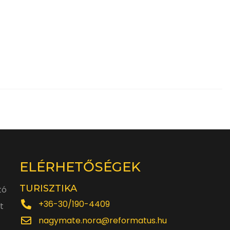
ELÉRHETŐSÉGEK
TURISZTIKA
tó
+36-30/190-4409
t
nagymate.nora@reformatus.hu