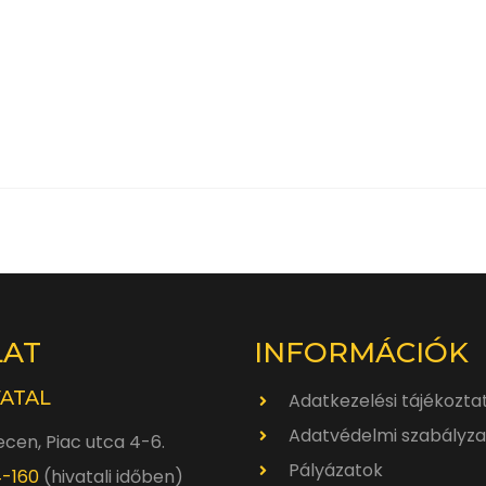
LAT
INFORMÁCIÓK
VATAL
Adatkezelési tájékozta
Adatvédelmi szabályza
cen, Piac utca 4-6.
Pályázatok
4-160
(hivatali időben)