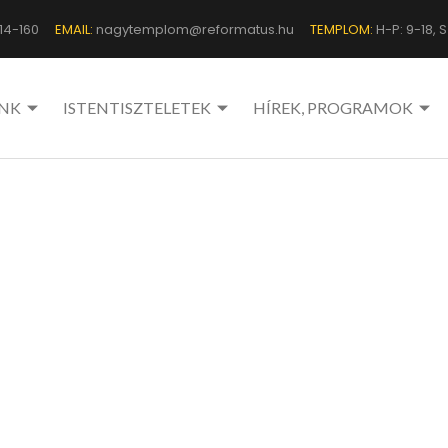
14-160
EMAIL:
nagytemplom@reformatus.hu
TEMPLOM:
H-P: 9-18, Sz
NK
ISTENTISZTELETEK
HÍREK, PROGRAMOK