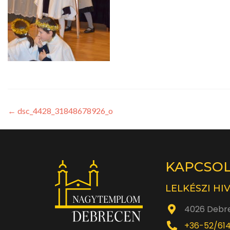
←
dsc_4428_31848678926_o
KAPCSO
LELKÉSZI HI
4026 Debre
+36-52/61