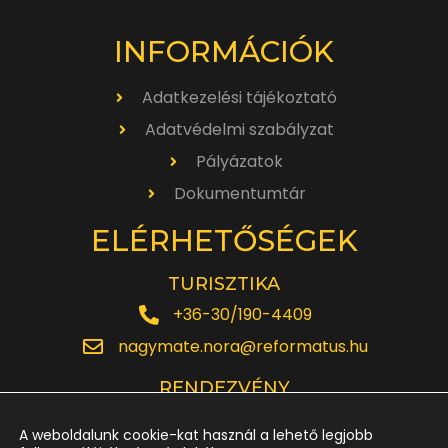
INFORMÁCIÓK
Adatkezelési tájékoztató
Adatvédelmi szabályzat
Pályázatok
Dokumentumtár
ELÉRHETŐSÉGEK
TURISZTIKA
+36-30/190-4409
nagymate.nora@reformatus.hu
RENDEZVÉNY
+36-30/642-6220
A weboldalunk cookie-kat használ a lehető legjobb