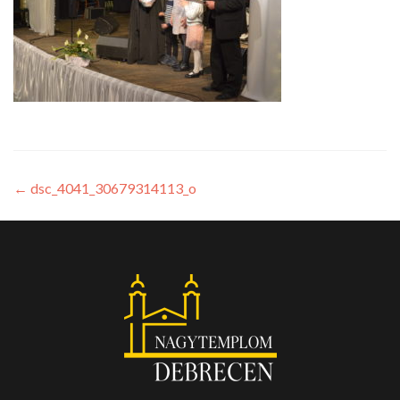
←
dsc_4041_30679314113_o