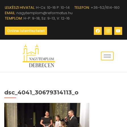
LELKÉSZI HIVATAL:
H-Cs: 10-16 P: 10-14
TELEFON:
+36-52/614-160
EMAIL:
nagytemplom@reformatus.hu
TEMPLOM:
H-P: 9-18, Sz: 9-13, V: 12-16
Online Istentisztelet
dsc_4041_30679314113_o