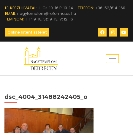
LELKÉSZI HIVATAL:
H-Cs: 10-16 P: 10-14
TELEFON:
+36-52/614-160
EMAIL:
nagytemplom@reformatus.hu
TEMPLOM:
H-P: 9-18, Sz: 9-13, V: 12-16
Online Istentisztelet
dsc_4004_31488242405_o