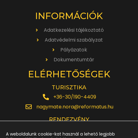
INFORMÁCIÓK
Adatkezelési tájékoztató
Adatvédelmi szabályzat
Pályázatok
Dokumentumtár
ELÉRHETŐSÉGEK
TURISZTIKA
+36-30/190-4409
nagymate.nora@reformatus.hu
RENDEZVÉNY
+36-30/642-6220
A weboldalunk cookie-kat használ a lehető legjobb