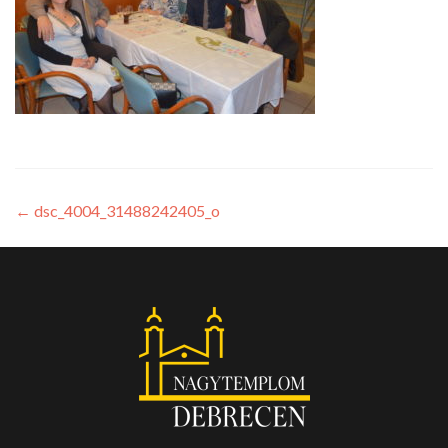
←
dsc_4004_31488242405_o