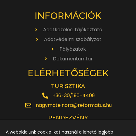
INFORMÁCIÓK
Adatkezelési tájékoztató
Adatvédelmi szabályzat
Pályázatok
Dokumentumtár
ELÉRHETŐSÉGEK
TURISZTIKA
+36-30/190-4409
nagymate.nora@reformatus.hu
RENDEZVÉNY
+36-30/642-6220
A weboldalunk cookie-kat használ a lehető legjobb