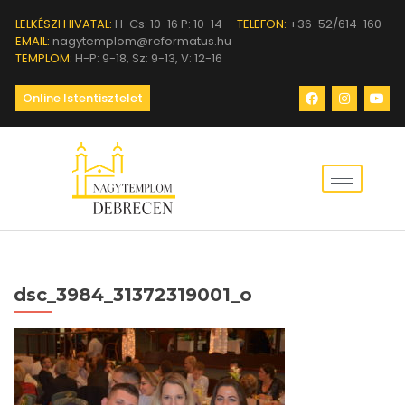
LELKÉSZI HIVATAL:
H-Cs: 10-16 P: 10-14
TELEFON:
+36-52/614-160
EMAIL:
nagytemplom@reformatus.hu
TEMPLOM:
H-P: 9-18, Sz: 9-13, V: 12-16
Online Istentisztelet
dsc_3984_31372319001_o