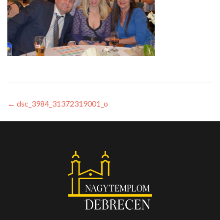
←
dsc_3984_31372319001_o