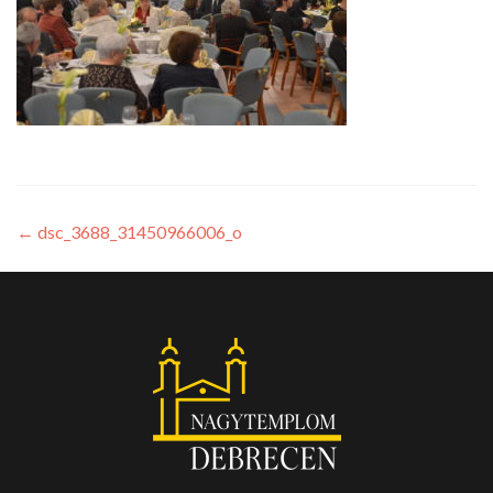
←
dsc_3688_31450966006_o