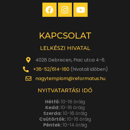
KAPCSOLAT
LELKÉSZI HIVATAL
4026 Debrecen, Piac utca 4-6.
+36-52/614-160
(hivatali időben)
nagytemplom@reformatus.hu
NYITVATARTÁSI IDŐ
Hétfő:
10-16 óráig
Kedd:
10-16 óráig
Szerda:
10-16 óráig
Csütörtök:
10-16 óráig
Péntek:
10-14 óráig