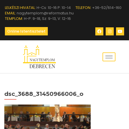
LELKÉSZI HIVATAL:
H-Cs: 10-16 P: 10-14
TELEFON:
+36-52/614-160
EMAIL:
nagytemplom@reformatus.hu
TEMPLOM:
H-P: 9-18, Sz: 9-13, V: 12-16
Online Istentisztelet
dsc_3688_31450966006_o