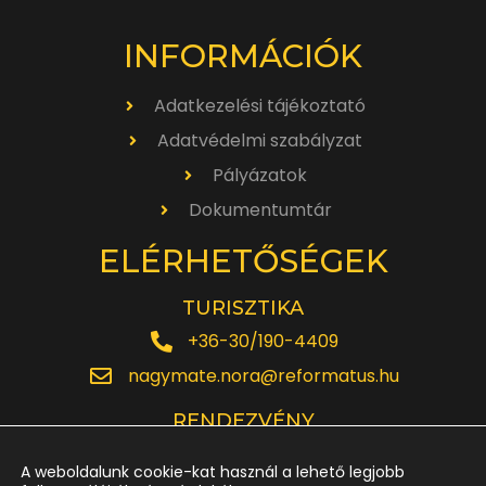
INFORMÁCIÓK
Adatkezelési tájékoztató
Adatvédelmi szabályzat
Pályázatok
Dokumentumtár
ELÉRHETŐSÉGEK
TURISZTIKA
+36-30/190-4409
nagymate.nora@reformatus.hu
RENDEZVÉNY
+36-30/642-6220
A weboldalunk cookie-kat használ a lehető legjobb