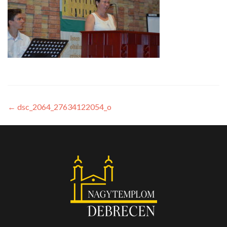
←
dsc_2064_27634122054_o