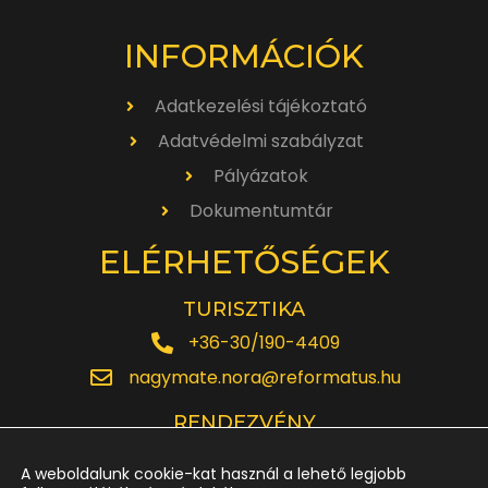
INFORMÁCIÓK
Adatkezelési tájékoztató
Adatvédelmi szabályzat
Pályázatok
Dokumentumtár
ELÉRHETŐSÉGEK
TURISZTIKA
+36-30/190-4409
nagymate.nora@reformatus.hu
RENDEZVÉNY
+36-30/642-6220
A weboldalunk cookie-kat használ a lehető legjobb