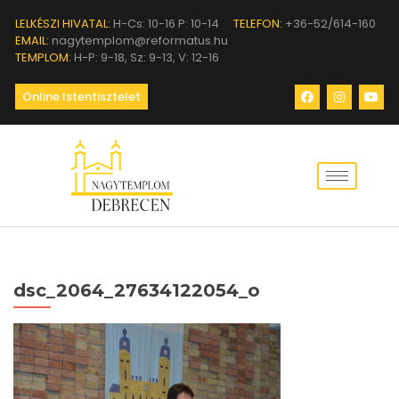
LELKÉSZI HIVATAL:
H-Cs: 10-16 P: 10-14
TELEFON:
+36-52/614-160
EMAIL:
nagytemplom@reformatus.hu
TEMPLOM:
H-P: 9-18, Sz: 9-13, V: 12-16
Online Istentisztelet
dsc_2064_27634122054_o