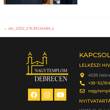
←
dsc_2052_27634126684_o
KAPCSO
LELKÉSZI HI
4026 Debre
+36-52/61
nagytempl
NYITVATARTÁ