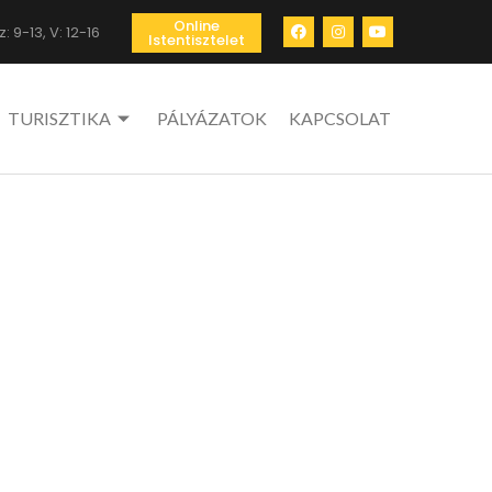
Online
: 9-13, V: 12-16
Istentisztelet
TURISZTIKA
PÁLYÁZATOK
KAPCSOLAT