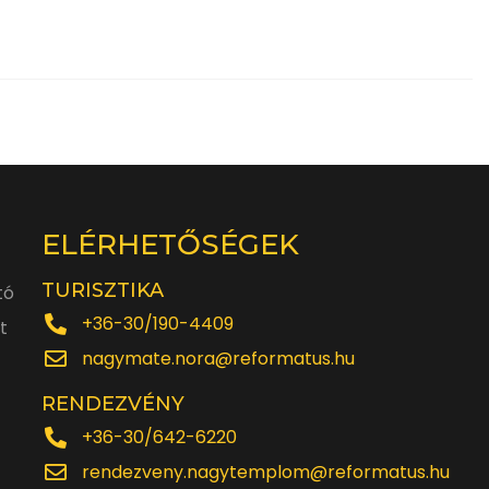
ELÉRHETŐSÉGEK
TURISZTIKA
tó
+36-30/190-4409
t
nagymate.nora@reformatus.hu
RENDEZVÉNY
+36-30/642-6220
rendezveny.nagytemplom@reformatus.hu