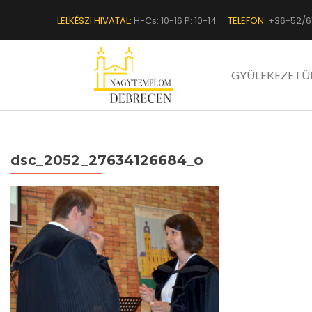
LELKÉSZI HIVATAL:
H-Cs: 10-16 P: 10-14
TELEFON:
+36-52/6
GYÜLEKEZETÜ
dsc_2052_27634126684_o