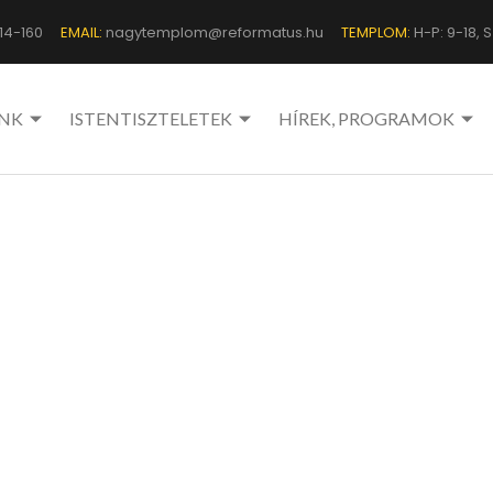
14-160
EMAIL:
nagytemplom@reformatus.hu
TEMPLOM:
H-P: 9-18, Sz
NK
ISTENTISZTELETEK
HÍREK, PROGRAMOK