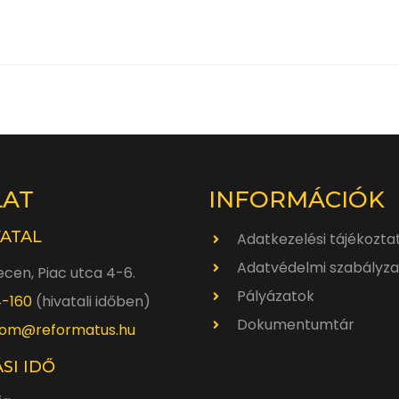
LAT
INFORMÁCIÓK
VATAL
Adatkezelési tájékozta
Adatvédelmi szabályza
cen, Piac utca 4-6.
Pályázatok
4-160
(hivatali időben)
Dokumentumtár
om@reformatus.hu
SI IDŐ