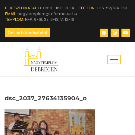
LELKÉSZI HIVATAL:
H-Cs: 10-16 P: 10-14
TELEFON:
+36-52/614-160
EMAIL:
nagytemplom@reformatus.hu
TEMPLOM:
H-P: 9-18, Sz: 9-13, V: 12-16
Online Istentisztelet
dsc_2037_27634135904_o