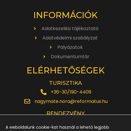
INFORMÁCIÓK
Adatkezelési tájékoztató
Adatvédelmi szabályzat
Pályázatok
Dokumentumtár
ELÉRHETŐSÉGEK
TURISZTIKA
+36-30/190-4409
nagymate.nora@reformatus.hu
RENDEZVÉNY
+36-30/642-6220
A weboldalunk cookie-kat használ a lehető legjobb