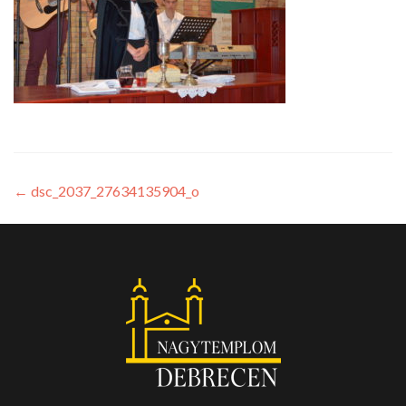
←
dsc_2037_27634135904_o