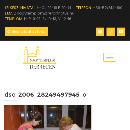
LELKÉSZI HIVATAL:
H-Cs: 10-16 P: 10-14
TELEFON:
+36-52/614-160
EMAIL:
nagytemplom@reformatus.hu
TEMPLOM:
H-P: 9-18, Sz: 9-13, V: 12-16
Online Istentisztelet
dsc_2006_28249497945_o