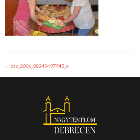
←
dsc_2006_28249497945_o