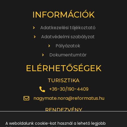
INFORMÁCIÓK
Adatkezelési tájékoztató
Adatvédelmi szabályzat
Pályázatok
Dokumentumtár
ELÉRHETŐSÉGEK
TURISZTIKA
+36-30/190-4409
nagymate.nora@reformatus.hu
RENDEZVÉNY
+36-30/642-6220
A weboldalunk cookie-kat használ a lehető legjobb