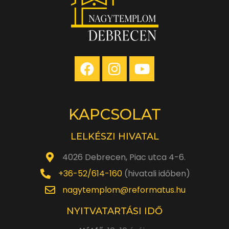
KAPCSOLAT
LELKÉSZI HIVATAL
4026 Debrecen, Piac utca 4-6.
+36-52/614-160
(hivatali időben)
nagytemplom@reformatus.hu
NYITVATARTÁSI IDŐ