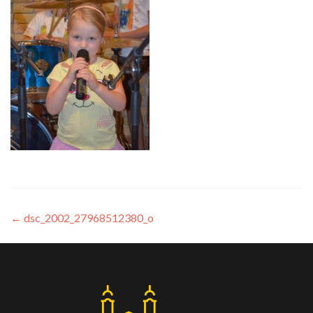
←
dsc_2002_27968512380_o