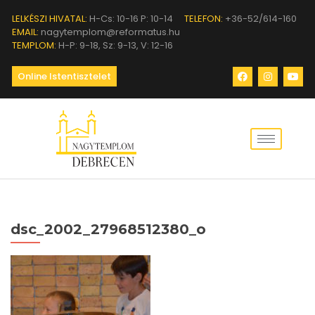
LELKÉSZI HIVATAL:
H-Cs: 10-16 P: 10-14
TELEFON:
+36-52/614-160
EMAIL:
nagytemplom@reformatus.hu
TEMPLOM:
H-P: 9-18, Sz: 9-13, V: 12-16
Online Istentisztelet
dsc_2002_27968512380_o