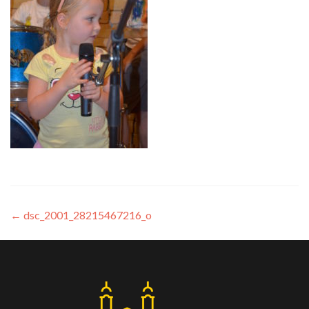
←
dsc_2001_28215467216_o