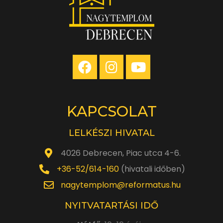
KAPCSOLAT
LELKÉSZI HIVATAL
4026 Debrecen, Piac utca 4-6.
+36-52/614-160
(hivatali időben)
nagytemplom@reformatus.hu
NYITVATARTÁSI IDŐ