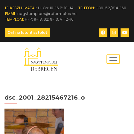
LELKÉSZI HIVATAL:
H-Cs: 10-16 P: 10-14
TELEFON:
+36-52/614-160
EMAIL:
nagytemplom@reformatus.hu
TEMPLOM:
H-P: 9-18, Sz: 9-13, V: 12-16
Online Istentisztelet
dsc_2001_28215467216_o