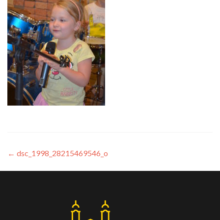
←
dsc_1998_28215469546_o