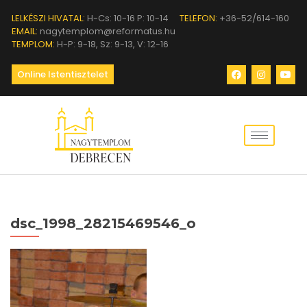
LELKÉSZI HIVATAL:
H-Cs: 10-16 P: 10-14
TELEFON:
+36-52/614-160
EMAIL:
nagytemplom@reformatus.hu
TEMPLOM:
H-P: 9-18, Sz: 9-13, V: 12-16
Online Istentisztelet
dsc_1998_28215469546_o