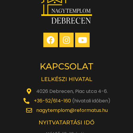
KAPCSOLAT
LELKÉSZI HIVATAL
4026 Debrecen, Piac utca 4-6.
+36-52/614-160
(hivatali időben)
nagytemplom@reformatus.hu
NYITVATARTÁSI IDŐ