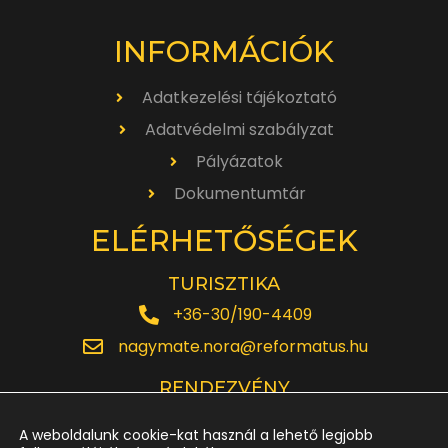
INFORMÁCIÓK
Adatkezelési tájékoztató
Adatvédelmi szabályzat
Pályázatok
Dokumentumtár
ELÉRHETŐSÉGEK
TURISZTIKA
+36-30/190-4409
nagymate.nora@reformatus.hu
RENDEZVÉNY
+36-30/642-6220
A weboldalunk cookie-kat használ a lehető legjobb