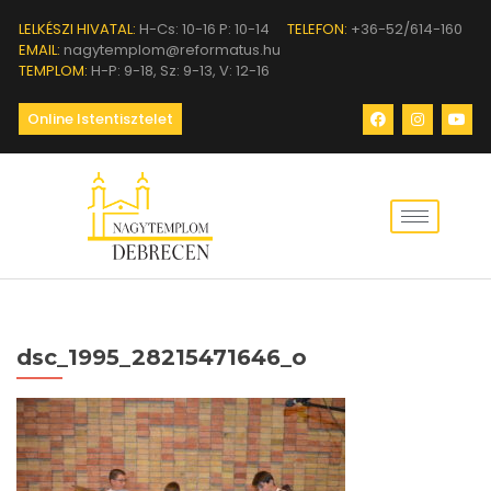
LELKÉSZI HIVATAL:
H-Cs: 10-16 P: 10-14
TELEFON:
+36-52/614-160
EMAIL:
nagytemplom@reformatus.hu
TEMPLOM:
H-P: 9-18, Sz: 9-13, V: 12-16
Online Istentisztelet
dsc_1995_28215471646_o