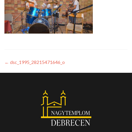
←
dsc_1995_28215471646_o