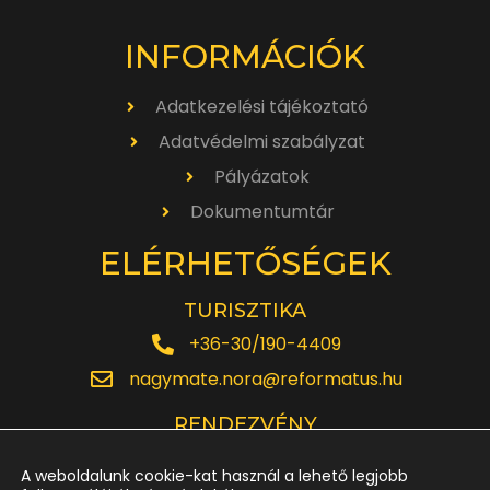
INFORMÁCIÓK
Adatkezelési tájékoztató
Adatvédelmi szabályzat
Pályázatok
Dokumentumtár
ELÉRHETŐSÉGEK
TURISZTIKA
+36-30/190-4409
nagymate.nora@reformatus.hu
RENDEZVÉNY
+36-30/642-6220
A weboldalunk cookie-kat használ a lehető legjobb