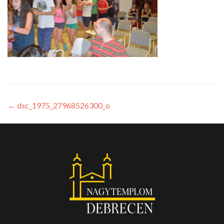
←
dsc_1975_27968526300_o