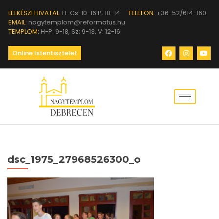
LELKÉSZI HIVATAL:
H-Cs: 10-16 P: 10-14
TELEFON:
+36-52/614-160
EMAIL:
nagytemplom@reformatus.hu
TEMPLOM:
H-P: 9-18, Sz: 9-13, V: 12-16
Online Istentisztelet
dsc_1975_27968526300_o