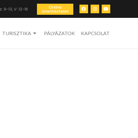
Online
: 9-13, V: 12-16
Istentisztelet
TURISZTIKA
PÁLYÁZATOK
KAPCSOLAT