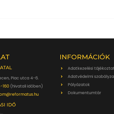
LAT
INFORMÁCIÓK
VATAL
Adatkezelési tájékozta
Adatvédelmi szabályza
cen, Piac utca 4-6.
Pályázatok
4-160
(hivatali időben)
Dokumentumtár
om@reformatus.hu
SI IDŐ