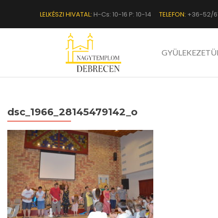
LELKÉSZI HIVATAL:
H-Cs: 10-16 P: 10-14
TELEFON:
+36-52/6
GYÜLEKEZETÜ
dsc_1966_28145479142_o