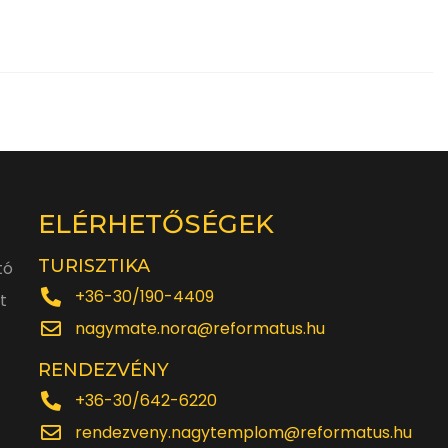
ELÉRHETŐSÉGEK
TURISZTIKA
tó
+36-30/190-4409
t
nagymate.nora@reformatus.hu
RENDEZVÉNY
+36-30/642-6220
rendezveny.nagytemplom@reformatus.hu