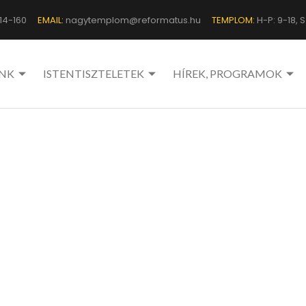
14-160
EMAIL:
nagytemplom@reformatus.hu
TEMPLOM:
H-P: 9-18, Sz
NK
ISTENTISZTELETEK
HÍREK, PROGRAMOK