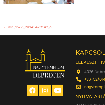
←
dsc_1966_28145479142_o
KAPCSO
LELKÉSZI HI
4026 Debre
+36-52/61
nagytempl
NYITVATARTÁ