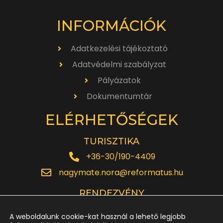
INFORMÁCIÓK
Adatkezelési tájékoztató
Adatvédelmi szabályzat
Pályázatok
Dokumentumtár
ELÉRHETŐSÉGEK
TURISZTIKA
+36-30/190-4409
nagymate.nora@reformatus.hu
RENDEZVÉNY
+36-30/642-6220
A weboldalunk cookie-kat használ a lehető legjobb