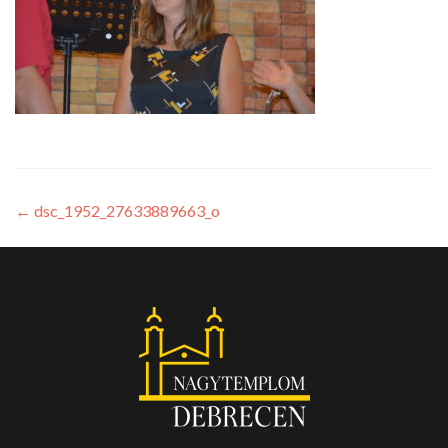
←
dsc_1952_27633889663_o