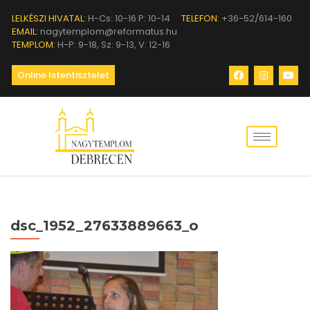
LELKÉSZI HIVATAL:
H-Cs: 10-16 P: 10-14
TELEFON:
+36-52/614-160
EMAIL:
nagytemplom@reformatus.hu
TEMPLOM:
H-P: 9-18, Sz: 9-13, V: 12-16
Online Istentisztelet
dsc_1952_27633889663_o