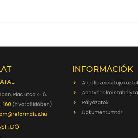
LAT
INFORMÁCIÓK
VATAL
Adatkezelési tájékozta
Adatvédelmi szabályza
cen, Piac utca 4-6.
Pályázatok
4-160
(hivatali időben)
Dokumentumtár
om@reformatus.hu
SI IDŐ