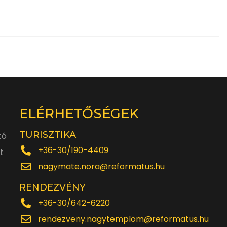
ELÉRHETŐSÉGEK
TURISZTIKA
tó
+36-30/190-4409
t
nagymate.nora@reformatus.hu
RENDEZVÉNY
+36-30/642-6220
rendezveny.nagytemplom@reformatus.hu