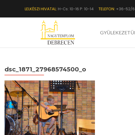
LELKÉSZI HIVATAL:
H-Cs: 10-16 P: 10-14
TELEFON:
+36-52/6
GYÜLEKEZETÜ
dsc_1871_27968574500_o