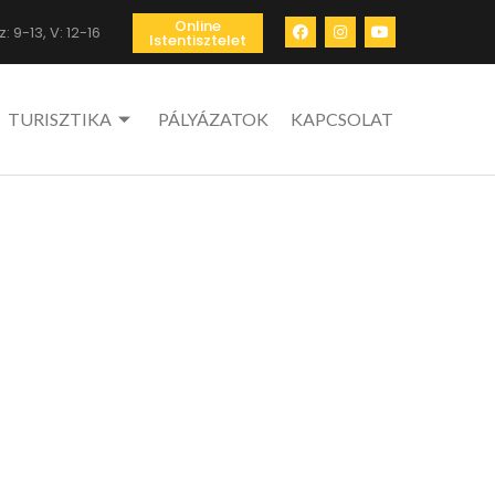
Online
: 9-13, V: 12-16
Istentisztelet
TURISZTIKA
PÁLYÁZATOK
KAPCSOLAT