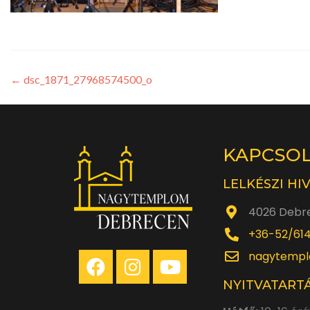
←
dsc_1871_27968574500_o
KAPCSO
LELKÉSZI HI
4026 Debre
+36-52/61
nagytempl
NYITVATARTÁ