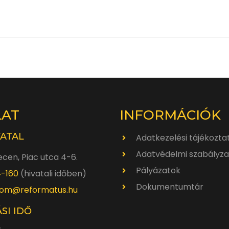
LAT
INFORMÁCIÓK
VATAL
Adatkezelési tájékozta
Adatvédelmi szabályza
cen, Piac utca 4-6.
Pályázatok
4-160
(hivatali időben)
Dokumentumtár
om@reformatus.hu
SI IDŐ