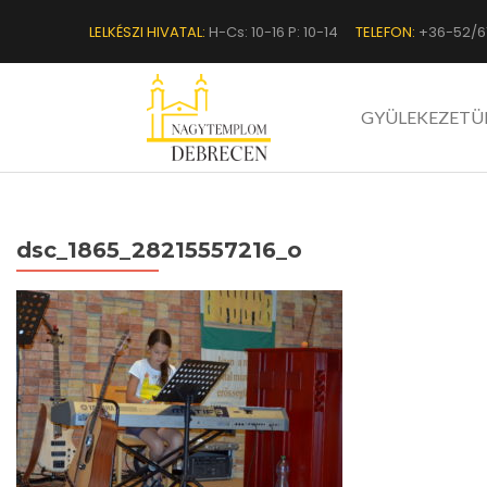
LELKÉSZI HIVATAL:
H-Cs: 10-16 P: 10-14
TELEFON:
+36-52/6
GYÜLEKEZETÜ
dsc_1865_28215557216_o