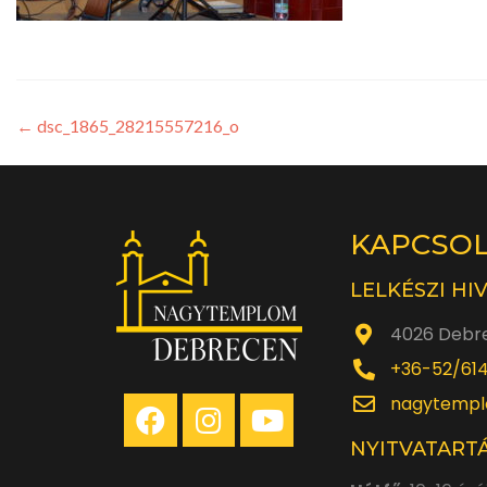
←
dsc_1865_28215557216_o
KAPCSO
LELKÉSZI HI
4026 Debre
+36-52/61
nagytempl
NYITVATARTÁ