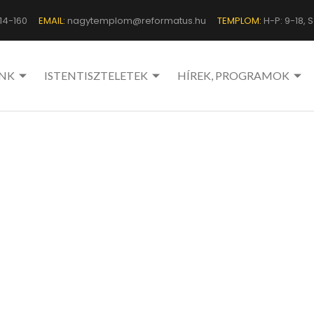
14-160
EMAIL:
nagytemplom@reformatus.hu
TEMPLOM:
H-P: 9-18, Sz
NK
ISTENTISZTELETEK
HÍREK, PROGRAMOK