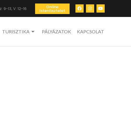
Online
: 9-13, V: 12-16
Istentisztelet
TURISZTIKA
PÁLYÁZATOK
KAPCSOLAT