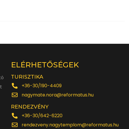
ELÉRHETŐSÉGEK
TURISZTIKA
tó
+36-30/190-4409
t
nagymate.nora@reformatus.hu
RENDEZVÉNY
+36-30/642-6220
rendezveny.nagytemplom@reformatus.hu