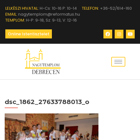
LELKÉSZI HIVATAL:
H-Cs: 10-16 P: 10-14
TELEFON:
+36-52/614-160
EMAIL:
nagytemplom@reformatus.hu
TEMPLOM:
H-P: 9-18, Sz: 9-13, V: 12-16
Online Istentisztelet
dsc_1862_27633788013_o