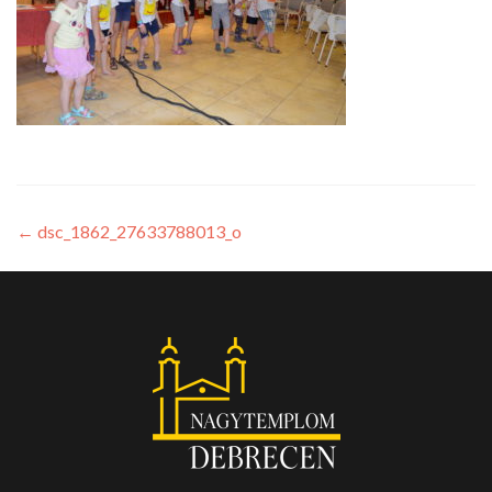
←
dsc_1862_27633788013_o