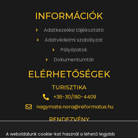
INFORMÁCIÓK
Adatkezelési tájékoztató
Adatvédelmi szabályzat
Pályázatok
Dokumentumtár
ELÉRHETŐSÉGEK
TURISZTIKA
+36-30/190-4409
nagymate.nora@reformatus.hu
RENDEZVÉNY
+36-30/642-6220
A weboldalunk cookie-kat használ a lehető legjobb