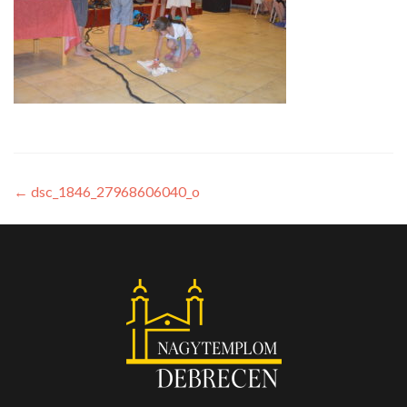
←
dsc_1846_27968606040_o