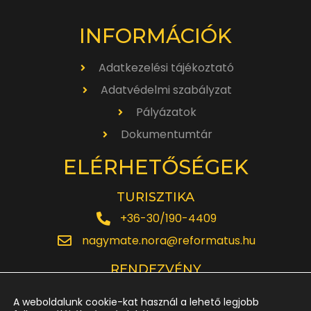
INFORMÁCIÓK
Adatkezelési tájékoztató
Adatvédelmi szabályzat
Pályázatok
Dokumentumtár
ELÉRHETŐSÉGEK
TURISZTIKA
+36-30/190-4409
nagymate.nora@reformatus.hu
RENDEZVÉNY
+36-30/642-6220
A weboldalunk cookie-kat használ a lehető legjobb