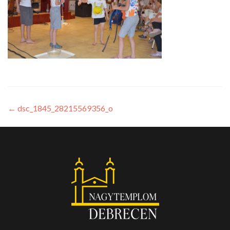
←
dsc_1845_28215569356_o