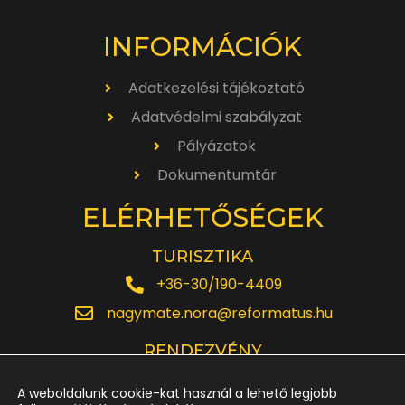
INFORMÁCIÓK
Adatkezelési tájékoztató
Adatvédelmi szabályzat
Pályázatok
Dokumentumtár
ELÉRHETŐSÉGEK
TURISZTIKA
+36-30/190-4409
nagymate.nora@reformatus.hu
RENDEZVÉNY
+36-30/642-6220
A weboldalunk cookie-kat használ a lehető legjobb