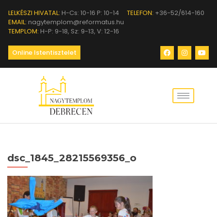
LELKÉSZI HIVATAL:
H-Cs: 10-16 P: 10-14
TELEFON:
+36-52/614-160
EMAIL:
nagytemplom@reformatus.hu
TEMPLOM:
H-P: 9-18, Sz: 9-13, V: 12-16
Online Istentisztelet
dsc_1845_28215569356_o