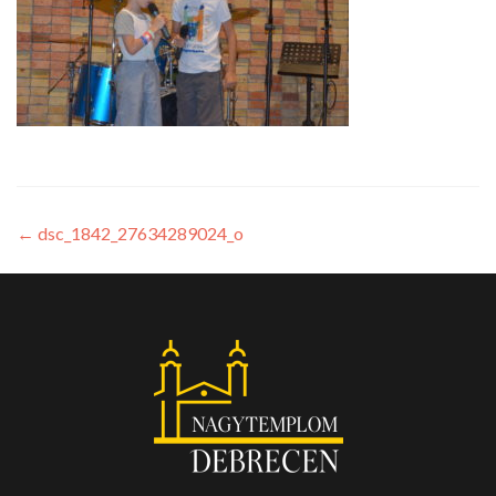
←
dsc_1842_27634289024_o