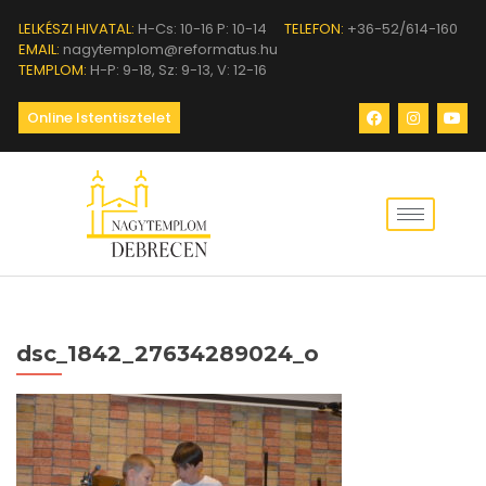
LELKÉSZI HIVATAL:
H-Cs: 10-16 P: 10-14
TELEFON:
+36-52/614-160
EMAIL:
nagytemplom@reformatus.hu
TEMPLOM:
H-P: 9-18, Sz: 9-13, V: 12-16
Online Istentisztelet
dsc_1842_27634289024_o