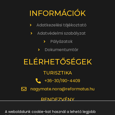
INFORMÁCIÓK
Adatkezelési tájékoztató
Adatvédelmi szabályzat
Pályázatok
Dokumentumtár
ELÉRHETŐSÉGEK
TURISZTIKA
+36-30/190-4409
nagymate.nora@reformatus.hu
RENDEZVÉNY
+36-30/642-6220
A weboldalunk cookie-kat használ a lehető legjobb